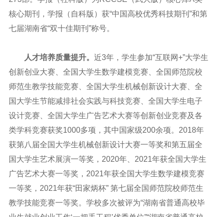
核心期刊，学报（自科版）获
“
中国高校优秀科技期刊
”
和第
七届湖南省
“
双十佳期刊
”
称号。
人才培养质量提升。
近
3
年，学生参加
“
互联网
+”
大学生
创新创业大赛、全国大学生数学建模竞赛、全国师范院校
师范生教学技能竞赛、全国大学生机械创新设计大赛、全
国大学生节能减排社会实践与科技竞赛、全国大学生电子
设计竞赛、全国大学生广告艺术大赛等创新创业竞赛及各
类学科竞赛获奖
1000
多项，其中国家级
200
余项。
2018
年
获第八届全国大学生机械创新设计大赛一等奖和第五届全
国大学生艺术展演一等奖，
2020
年、
2021
年获全国大学生
广告艺术大赛一等奖，
2021
年获全国大学生数学建模竞赛
一等奖，
2021
年获
“
田家炳杯
”
第七届全国师范院校师范生
教学技能竞赛一等奖。学校多次被评为“湖南省普通高校毕