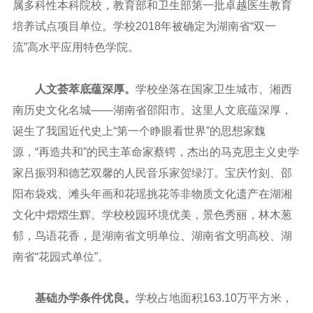
属多科性本科院校，教育部和卫生部第一批卓越医生教育
培养试点项目单位。学校
2018
年被确定为湖南省
“
双一
流
”
高水平应用特色学院。
人文荟萃底蕴深厚。
学校坐落在国家卫生城市、湘西
南历史文化名城——湖南省邵阳市。这里人文底蕴深厚，
诞生了我国近代史上“第一个睁眼看世界”的思想家魏
源，“再造共和”的民主革命家蔡锷，杰出的马克思主义史学
家吕振羽和德艺双馨的人民音乐家贺绿汀。宝庆竹刻、邵
阳布袋戏、滩头年画和花瑶挑花等非物质文化遗产在湖湘
文化中熠熠生辉。学校校园环境优美，景色秀丽，林木葱
郁，鸟语花香，是湖南省文明单位、湖南省文明高校、湖
南省“花园式单位”。
基础办学条件优良。
学校占地面积
163.10
万平方米，