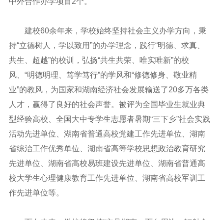
中外合作办学项目
2
个。
建校
60
余年来，学校始终坚持社会主义办学方向，秉
持
“
立德树人，学以致用
”
的办学理念，践行
“
明德、求真、
共生、超越
”
的校训，弘扬
“
共生共荣、唯实唯新
”
的校
风、
“
明德明理、笃学笃行
”
的学风和
“
修德修身、敬业精
业
”
的教风，为国家和湖南经济社会发展输送了
20
多万各类
人才，赢得了良好的社会声誉。被评为全国毕业生就业典
型经验高校、全国大中专学生志愿者暑期
“
三下乡
”
社会实践
活动先进单位、湖南省普通高校党建工作先进单位、湖南
省综治工作优秀单位、湖南省高等学校思想政治教育研究
先进单位、湖南省高校易班建设先进单位、湖南省普通高
校大学生心理健康教育工作先进单位、湖南省高校军训工
作先进单位等。