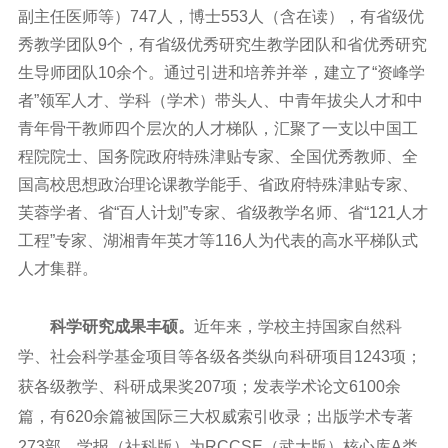
副主任医师等）
747
人，博士
553
人（含在读），有省级优
秀教学团队
9
个，有省级优秀研究生教学团队和省优秀研究
生导师团队
10
余个。通过引进和培养并举，建立了
“
资峰学
者
”
领军人才、学科（学术）带头人、中青年拔尖人才和中
青年骨干教师四个层次的人才梯队，汇聚了一支以中国工
程院院士、国务院政府特殊津贴专家、全国优秀教师、全
国高校思想政治理论课教学能手、省政府特殊津贴专家、
芙蓉学者、省“百人计划”专家、省级教学名师、省“
121
人才
工程
”
专家、湖湘青年英才等
116
人为代表的高水平梯队式
人才集群。
科学研究成果丰硕。
近年来，学校主持国家自然科
学、社会科学基金项目等各级各类纵向科研项目
1243
项；
获各级教学、科研成果奖
207
项；发表学术论文
6100
余
篇，有
620
余篇被国际三大权威索引收录；出版学术专著
273
部。学报（社科版）为
RCCSE
（武大版）核心库
A
类