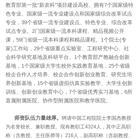
教育部第一批“新农科”项目建设高校。拥有
7
个国家级特
色专业、国家级一流专业建设点和国家级综合改革试点
专业，
39
个省级一流专业建设点、特色专业、综合改革
试点专业。
2
门国家级一流本科课程、精品视频公开
课，
59
门省级一流本科课程和精品课程。
1
个院士
(
专
家
)
工作站，
29
个省级重点实验室、工程研究中心、社
会科学研究基地及科研平台。
1
个教育部产教融合创新
基地，
1
个国家级大学生校外实践教育基地，
25
个省级
校企合作人才培养、校企合作创新创业教育、研究生培
养创新基地，
15
个省级虚拟仿真实验教学、大学生创新
训练、创新创业教育中心，
7
个省级优秀实习基地，
6
所
直属附属医院、协作型附属医院和教学医院。
师资队伍力量雄厚。
聘请中国工程院院士李国杰教授
为名誉校长、兼职教授。
现有教职工
4324
人，其中正高职
称（含教授、主任医师等）
216
人，副高职称（含副教授、