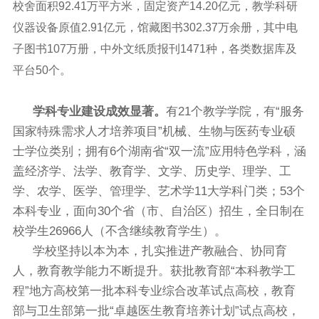
校舍面积
92.41
万平方米，固定资产
14.20
亿元，教学科研
仪器设备原值
2.91
亿元，馆藏图书
302.37
万余册，其中电
子图书
107
万册，中外文纸质报刊
1471
种，各类数据库及
平台
50
个。
学科专业建设成效显著。
有
21
个教学学院，有
“
服务
国家特殊需求人才培养项目
”
机械、生物与医药专业硕
士学位类别；拥有
6
个湖南省
“
双一流
”
应用特色学科，涵
盖经济学、法学、教育学、文学、历史学、理学、工
学、农学、医学、管理学、艺术学
11
大学科门类；
53
个
本科专业，面向
30
个省（市、自治区）招生，全日制在
校学生
26966
人（不含继续教育学生）。
学校坚持以本为本，扎实推进产教融合、协同育
人，教育教学能力不断提升。获批教育部“本科教学工
程”地方高校第一批本科专业综合改革试点高校，教育
部与卫生部第一批“卓越医生教育培养计划”试点高校，